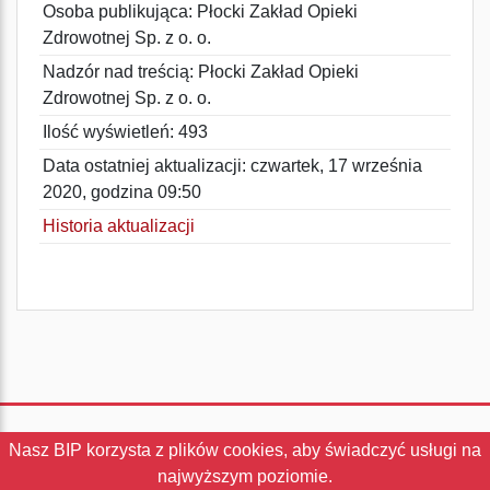
Osoba publikująca: Płocki Zakład Opieki
Zdrowotnej Sp. z o. o.
Nadzór nad treścią: Płocki Zakład Opieki
Zdrowotnej Sp. z o. o.
Ilość wyświetleń: 493
Data ostatniej aktualizacji: czwartek, 17 września
2020, godzina 09:50
Historia aktualizacji
Nasz BIP korzysta z plików cookies, aby świadczyć usługi na
Instrukcja
|
Redakcja
|
Statystyki
najwyższym poziomie.