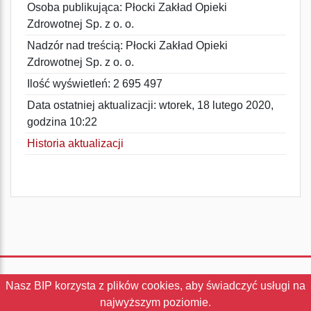
Osoba publikująca: Płocki Zakład Opieki
Zdrowotnej Sp. z o. o.
Nadzór nad treścią: Płocki Zakład Opieki
Zdrowotnej Sp. z o. o.
Ilość wyświetleń: 2 695 497
Data ostatniej aktualizacji: wtorek, 18 lutego 2020,
godzina 10:22
Historia aktualizacji
Nasz BIP korzysta z plików cookies, aby świadczyć usługi na
Instrukcja
|
Redakcja
|
Statystyki
najwyższym poziomie.